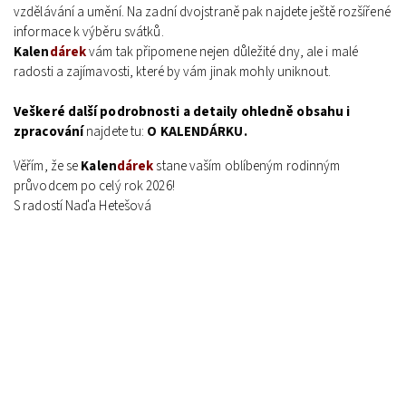
vzdělávání a umění. Na zadní dvojstraně pak najdete ještě rozšířené
informace k výběru svátků.
Kalen
dárek
vám tak připomene nejen důležité dny, ale i malé
radosti a zajímavosti, které by vám jinak mohly uniknout.
Veškeré další podrobnosti a detaily ohledně obsahu i
zpracování
najdete tu:
O KALENDÁRKU.
Věřím, že se
Kalen
dárek
stane vaším oblíbeným rodinným
průvodcem po celý rok 2026!
S radostí Naďa Hetešová