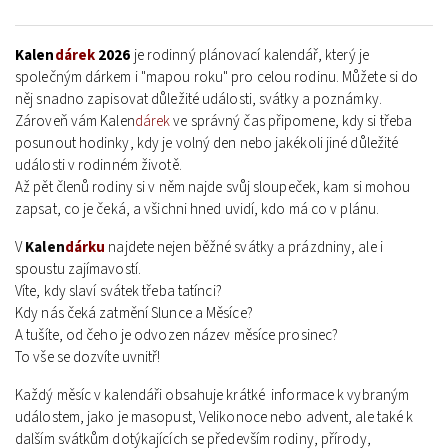
Kalen
dárek
2026
je rodinný plánovací kalendář, který je
společným dárkem i "mapou roku" pro celou rodinu. Můžete si do
něj snadno zapisovat důležité události, svátky a poznámky.
Zároveň vám
Kalen
dárek
ve správný čas připomene, kdy si třeba
posunout hodinky, kdy je volný den nebo jakékoli jiné důležité
události v rodinném životě.
Až pět členů rodiny si v něm najde svůj sloupeček, kam si mohou
zapsat, co je čeká, a všichni hned uvidí, kdo má co v plánu.
V
Kalen
dárku
najdete nejen běžné svátky a prázdniny, ale i
spoustu zajímavostí.
Víte, kdy slaví svátek třeba tatínci?
Kdy nás čeká zatmění Slunce a Měsíce?
A tušíte, od čeho je odvozen název měsíce prosinec?
To vše se dozvíte uvnitř!
Každý měsíc v kalendáři obsahuje krátké informace k vybraným
událostem, jako je masopust, Velikonoce nebo advent, ale také k
dalším svátkům dotýkajících se především rodiny, přírody,