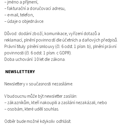
– jméno a příjmení,
– fakturační a doručovací adresu,
– e‑mail, telefon,
– údaje o objednávce.
Důvod: dodání zboží, komunikace, vyřízení dotazů a
reklamací,
plnění povinností dle účetních a daňových předpisů.
Právní tituly: plnění smlouvy (čl. 6 odst. 1 písm. b), plnění právní
povinnosti
(čl. 6 odst. 1 písm. c GDPR).
Doba uchování: 10 let dle zákona.
NEWSLETTERY
Newslettery v současnosti nezasíláme.
V budoucnu může být newsletter zasílán:
– zákazníkům, kteří nakoupili a zasílání nezakázali,
nebo
– osobám, které udělí souhlas.
Odběr bude možné kdykoliv odhlásit.