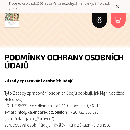
Prodej edice pro rok 2026 je uzavřen, ale už chystáme nové vydání pro rok
2027!
PODMÍNKY OCHRANY OSOBNÍCH
ÚDAJŮ
Zásady zpracování osobních údajů
Tyto Zásady zpracování osobních údajů popisují, jak Mgr. Naděžda
Hetešová,
IČO 17195331, se sídlem Za Tratí 449, Liberec 30, 463 11,
e-mail: info@kalendarek.cz, telefon: +420 731 658 030
(zvaná dále jako „Správce“),
zpracovává osobní údaje návštěvníků a zákazníků e‑shopu