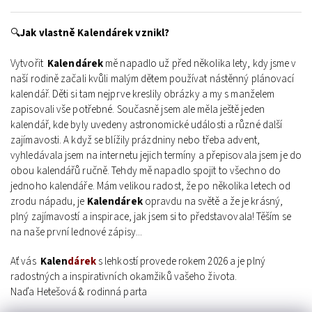
🔍
Jak vlastně
Kalen
dárek
vznikl?
Vytvořit
Kalen
dárek
mě napadlo už před několika lety, kdy jsme v
naší rodině začali kvůli malým dětem používat nástěnný plánovací
kalendář. Děti si tam nejprve kreslily obrázky a my s manželem
zapisovali vše potřebné. Současně jsem ale měla ještě jeden
kalendář, kde byly uvedeny astronomické události a různé další
zajímavosti. A když se blížily prázdniny nebo třeba advent,
vyhledávala jsem na internetu jejich termíny a přepisovala jsem je do
obou kalendářů ručně. Tehdy mě napadlo spojit to všechno do
jednoho kalendáře. Mám velikou radost, že po několika letech od
zrodu nápadu, je
Kalen
dárek
opravdu na světě a že je krásný,
plný zajímavostí a inspirace, jak jsem si to představovala! Těším se
na naše první lednové zápisy...
Ať vás
Kalen
dárek
s l
ehkostí provede rokem 2026 a je plný
radostných a inspirativních okamžiků vašeho života.
Naďa Hetešová & rodinná parta