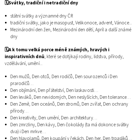
🗓️Svátky, tradiční i netradiční dny
státní svátky a významné dny ČR
tradiční svátky, jako je masopust, Velikonoce, advent, Vánoce...
Mezinárodní den žen, Mezinárodní den dětí, Apríl a další známé
dny
🗓️A k tomu velká porce méně známých, hravých i
inspirativních dnů
, které se dotýkají rodiny, lidstva, přírody,
vzdělávání, umění...
Den mužů, Den otců, Den rodičů, Den sourozenců i Den
prarodičů…
Den objímání, Den přátelství, Den laskavosti…
Den leváků, Den nevidomých, Den neslyšících, Den tolerance…
Den Země, Den oceánů, Den stromů, Den zvířat, Den ochrany
přírody…
Den kreativity, Den umění, Den architektury…
Den zmrzliny, Den kávy, Den čokolády (ta má dokonce svátky
dva) i Den mrkve…
Den hlavolamů, Den koupání v řekách, Den her, Den trpaslíků…