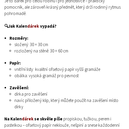
Je to dárek pro celou rodinu i pro jednotlivce – praktický
pomocník, ale zároveň krásný předmět, který drží rodinný rytmus
pohromadě.
🔍Jak
Kalen
dárek
vypadá?
Rozměry:
složený: 30 × 30 cm
rozložený na stěně: 30 × 60 cm
Papír:
vnitřní listy: kvalitní ofsetový papír vyšší gramáže
obálka: vysoká gramáž pro pevnost
Zavěšení:
dírka pro zavěšení
navíc přiložený klip, který můžete použít na zavěšení místo
dírky
Na
Kalen
dárek
se skvěle píše
propiskou, tužkou, perem i
pastelkou – ofsetový papír neklouže, nešpiní a snese každodenní