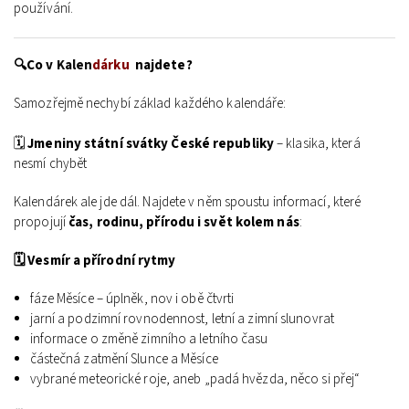
používání.
🔍Co v
Kalen
dárku
najdete?
Samozřejmě nechybí základ každého kalendáře:
🗓️
Jmeniny
státní svátky České republiky
– klasika, která
nesmí chybět
Kalendárek ale jde dál. Najdete v něm spoustu informací, které
propojují
čas, rodinu, přírodu i svět kolem nás
:
🗓️ Vesmír a přírodní rytmy
fáze Měsíce – úplněk, nov i obě čtvrti
jarní a podzimní rovnodennost, letní a zimní slunovrat
informace o změně zimního a letního času
částečná zatmění Slunce a Měsíce
vybrané meteorické roje, aneb „padá hvězda, něco si přej“