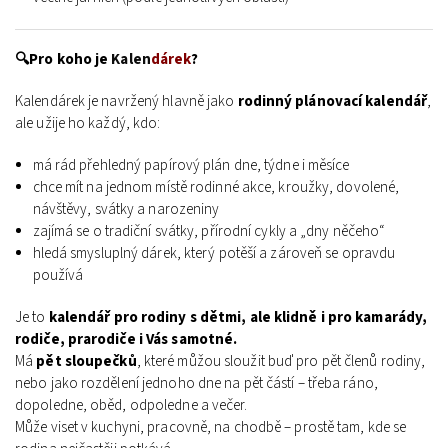
🔍Pro koho je
Kalen
dárek
?
Kalendárek je navržený hlavně jako
rodinný plánovací kalendář
,
ale užije ho každý, kdo:
má rád přehledný papírový plán dne, týdne i měsíce
chce mít na jednom místě rodinné akce, kroužky, dovolené,
návštěvy, svátky a narozeniny
zajímá se o tradiční svátky, přírodní cykly a „dny něčeho“
hledá smysluplný dárek, který potěší a zároveň se opravdu
používá
Je to
kalendář pro rodiny s dětmi, ale klidně i pro kamarády,
rodiče, prarodiče i Vás samotné.
Má
pět sloupečků
, které můžou sloužit buď pro pět členů rodiny,
nebo jako rozdělení jednoho dne na pět částí – třeba ráno,
dopoledne, oběd, odpoledne a večer.
Může viset v kuchyni, pracovně, na chodbě – prostě tam, kde se