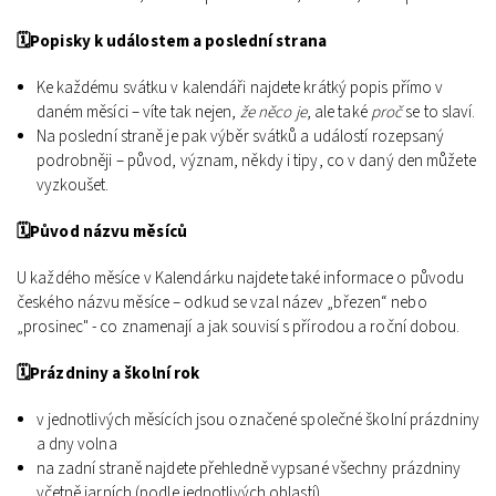
🗓️Popisky k událostem a poslední strana
Ke každému svátku v kalendáři najdete krátký popis přímo v
daném měsíci – víte tak nejen,
že něco je
, ale také
proč
se to slaví.
Na poslední straně je pak výběr svátků a událostí rozepsaný
podrobněji – původ, význam, někdy i tipy, co v daný den můžete
vyzkoušet.
🗓️Původ názvu měsíců
U každého měsíce v Kalendárku najdete také informace o původu
českého názvu měsíce – odkud se vzal název „březen“ nebo
„prosinec" - co znamenají a jak souvisí s přírodou a roční dobou.
🗓️Prázdniny a školní rok
v jednotlivých měsících jsou označené společné školní prázdniny
a dny volna
na zadní straně najdete přehledně vypsané všechny prázdniny
včetně jarních (podle jednotlivých oblastí)