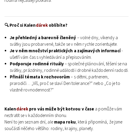
rodina nejčastěji potkává.
🔍 Proč si
Kalen
dárek
oblíbíte
?
Je přehledný a barevně členěný
– volné dny, víkendy a
svátky jsou probarvené, takže se v něm rychle zorientujete.
Je v něm množství praktických a zajímavých informací
-
ušetří vám čas s vyhledávání a přepisováním.
Podporuje rodinné rituály
– společné plánování, těšení se na
svátky, prázdniny, rodinné události i drobné každodenní radosti.
Přináší témata k rozhovorům
– s dětmi, partnerem,
prarodiči… „Víš, proč se slaví Den tolerance?“ nebo „Co je to
vlastně rovnodennost?“
Kalen
dárek
pro vás může být kotvou v čase
a pomůže vám
neztratit se v každodenním shonu.
Není to jen seznam dní, ale
mapa roku
, která připomíná, že jsme
součástí něčeho většího: rodiny, krajiny, planety.