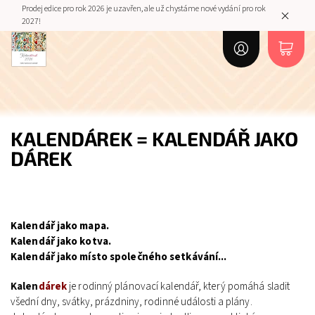
Prodej edice pro rok 2026 je uzavřen, ale už chystáme nové vydání pro rok
2027!
KALENDÁREK = KALENDÁŘ JAKO
DÁREK
Kalendář jako mapa.
Kalendář jako kotva.
Kalendář jako místo společného setkávání...
Kalen
dárek
je rodinný plánovací kalendář, který pomáhá sladit
všední dny, svátky, prázdniny, rodinné události a plány.