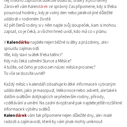
něj snadno zapisovat důležité události, svátky a poznámky.
Zároveň vám
Kalen
dárek
ve správný čas připomene, kdy si třeba
posunout hodinky, kdy je volný den nebo jakékoli jiné důležité
události v rodinném životě.
Až pět členů rodiny si v něm najde svůj sloupeček, kam si mohou
zapsat, co je čeká, a všichni hned uvidí, kdo má co v plánu.
V
Kalen
dárku
najdete nejen běžné svátky a prázdniny, ale i
spoustu zajímavostí.
Víte, kdy slaví svátek třeba tatínci?
Kdy nás čeká zatmění Slunce a Měsíce?
A tušíte, od čeho je odvozen název měsíce prosinec?
To vše se dozvíte uvnitř!
Každý měsíc v kalendáři obsahuje krátké informace k vybraným
událostem, jako je masopust, Velikonoce nebo advent, ale také k
dalším svátkům dotýkajících se především rodiny, přírody,
vzdělávání a umění. Na zadní dvojstraně pak najdete ještě rozšířené
informace k výběru svátků.
Kalen
dárek
vám tak připomene nejen důležité dny, ale i malé
radosti a zajímavosti, které by vám jinak mohly uniknout.