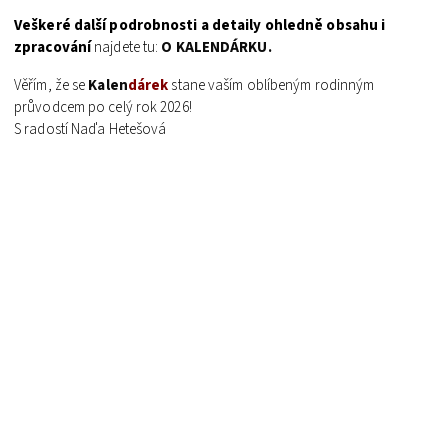
Veškeré další podrobnosti a detaily ohledně obsahu i
zpracování
najdete tu:
O KALENDÁRKU.
Věřím, že se
Kalen
dárek
stane vaším oblíbeným rodinným
průvodcem po celý rok 2026!
S radostí Naďa Hetešová