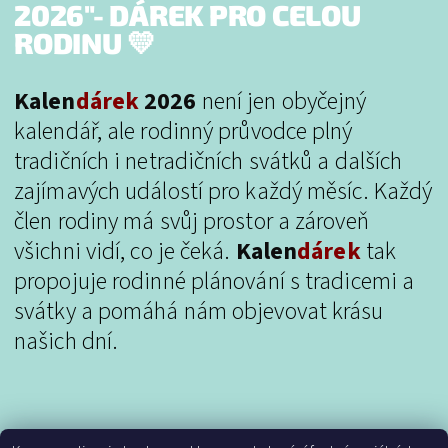
2026"- DÁREK PRO CELOU
RODINU 💛
Kalen
dárek
2026
není jen obyčejný
kalendář, ale rodinný průvodce plný
tradičních i netradičních svátků a dalších
zajímavých událostí pro každý měsíc. Každý
člen rodiny má svůj prostor a zároveň
všichni vidí, co je čeká.
Kalen
dárek
tak
propojuje rodinné plánování s tradicemi a
svátky a pomáhá nám objevovat krásu
našich dní.