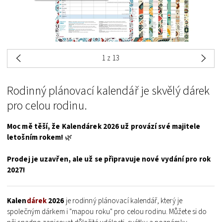
1
z 13
Rodinný plánovací kalendář je skvělý dárek
pro celou rodinu.
Moc mě těší, že Kalendárek 2026 už provází své majitele
letošním rokem!
🌿
Prodej je uzavřen, ale už se připravuje nové vydání pro rok
2027!
Kalen
dárek
2026
je rodinný plánovací kalendář, který je
společným dárkem i "mapou roku" pro celou rodinu. Můžete si do